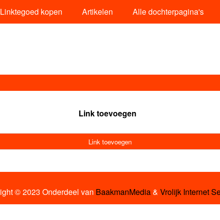
Linktegoed kopen
Artikelen
Alle dochterpagina's
Link toevoegen
Link toevoegen
ight © 2023 Onderdeel van
BaakmanMedia
&
Vrolijk Internet S