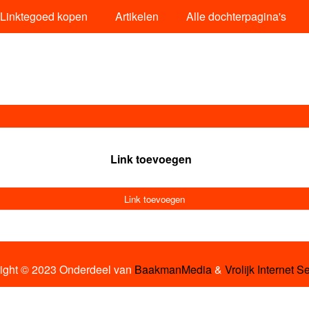
Linktegoed kopen
Artikelen
Alle dochterpagina's
Link toevoegen
Link toevoegen
ight © 2023 Onderdeel van
BaakmanMedia
&
Vrolijk Internet S